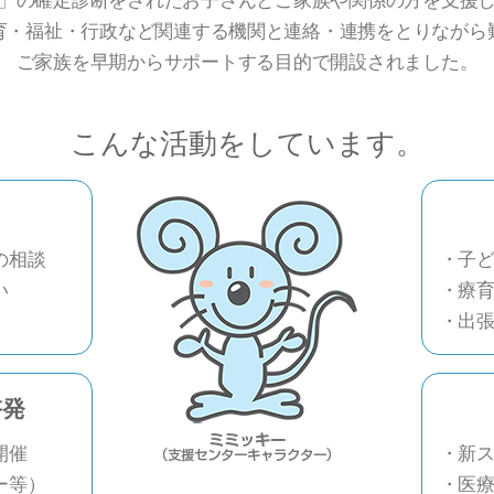
育・福祉・行政など関連する機関と連絡・連携をとりながら
ご家族を早期からサポートする目的で開設されました。
こんな活動をしています。
の相談
・子
い
・療
・出
啓発
開催
・新
ー等）
・医