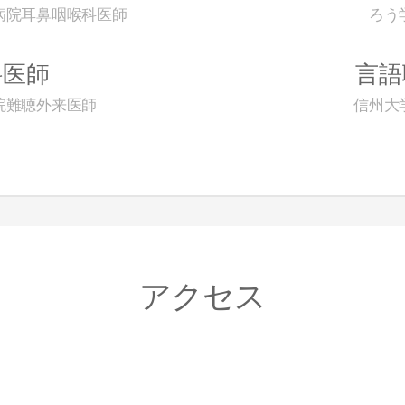
病院耳鼻咽喉科医師
ろう
科医師
言語
院難聴外来医師
信州大
アクセス